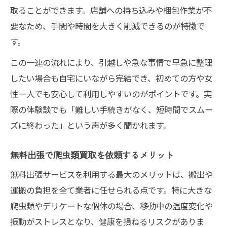
複数の爬虫類を一括で買取できる出張サー
取ることができます。店舗への持ち込みや梱包作業が不
ビス
要なため、手間や時間を大きく削減できるのが特徴で
無料出張で大きな水槽も爬虫類買取が簡単
す。
初めての方も安心できる爬虫類出張買取のコツ
この一連の流れにより、引越しや急な事情で早急に整理
初めてでも爬虫類買取は安心して利用可能
したい場合も自宅にいながら完結でき、初めての方や女
爬虫類買取の無料出張で失敗しない準備法
性一人でも安心して利用しやすいのがポイントです。実
際の体験談でも「難しい手続きがなく、短時間でスムー
安心できる爬虫類買取業者の選び方ポイン
ズに終わった」という声が多く聞かれます。
ト
爬虫類買取で知っておきたい出張査定の流
無料出張で爬虫類買取を依頼するメリット
れ
無料出張サービスを利用する最大のメリットは、搬出や
無料出張の爬虫類買取で注意すべき点まと
運搬の負担を全て業者に任せられる点です。特に大きな
め
爬虫類やデリケートな個体の場合、移動中の温度変化や
飼育用品も一緒に査定する爬虫類買取の魅力
振動がストレスとなり、健康を損ねるリスクがありま