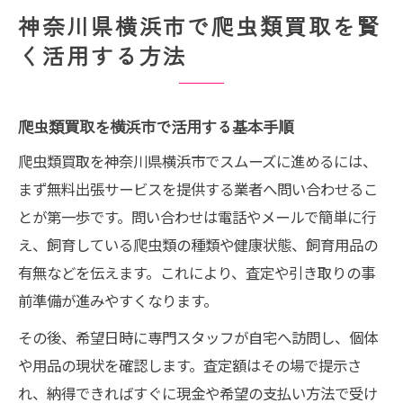
法
神奈川県横浜市で爬虫類買取を賢
神奈川県の爬虫類買取は安心査定が重要
く活用する方法
無料出張で手間なく爬虫類買取ができる流れ
無料出張による爬虫類買取の流れと注意点
爬虫類買取を横浜市で活用する基本手順
爬虫類買取は無料査定で納得の売却が実現
爬虫類買取を神奈川県横浜市でスムーズに進めるには、
出張買取で爬虫類のストレスを減らす方法
まず無料出張サービスを提供する業者へ問い合わせるこ
爬虫類買取の予約から引き取りまでの手順
とが第一歩です。問い合わせは電話やメールで簡単に行
自宅完結で安心できる爬虫類買取の流れ
え、飼育している爬虫類の種類や健康状態、飼育用品の
まとめて売るなら爬虫類買取の無料出張が便利
有無などを伝えます。これにより、査定や引き取りの事
爬虫類買取はまとめ売りで査定もスムーズ
前準備が進みやすくなります。
飼育用品と生体の同時買取が無料出張で実
その後、希望日時に専門スタッフが自宅へ訪問し、個体
現
や用品の現状を確認します。査定額はその場で提示さ
爬虫類買取のまとめ売りが得な理由とは
れ、納得できればすぐに現金や希望の支払い方法で受け