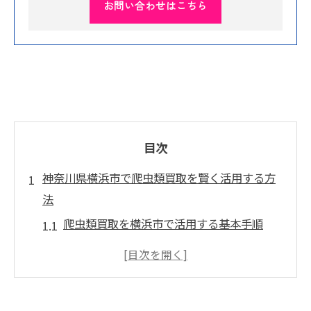
お問い合わせはこちら
目次
神奈川県横浜市で爬虫類買取を賢く活用する方
法
爬虫類買取を横浜市で活用する基本手順
無料出張で爬虫類買取を依頼するメリット
爬虫類買取で飼育用品もまとめて売却可能
出張型爬虫類買取で手間を大幅削減する方