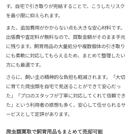
爬虫類買取で飼育用品も高価査定が期待
す。自宅で引き取りが完結することで、こうしたリスク
無料出張で飼育用品をまとめて買取依頼
を最小限に抑えられます。
爬虫類買取は水槽やケージも一緒に売却
また、追加費用がかからない点も大きな安心材料です。
飼育用品付き爬虫類買取のメリットとは
出張費や査定料が無料なので、買取金額がそのまま手元
まとめて依頼できる爬虫類買取の便利さ
に残ります。飼育用品の大量処分や複数個体の引き取り
横浜市で選ぶ失敗しない爬虫類買取サービス
にも柔軟に対応してもらえるため、まとめて整理したい
横浜市で信頼できる爬虫類買取サービスの
方にも最適です。
選び方
さらに、飼い主の精神的な負担も軽減されます。「大切
爬虫類買取は無料出張対応業者が安心の理
に育てた爬虫類を自宅で見送ることができて安心だっ
由
た」「プロのスタッフが丁寧に対応してくれて信頼でき
口コミで評判の横浜市爬虫類買取サービス
た」という利用者の感想も多く、安心して任せられるサ
ービスとして定評があります。
爬虫類買取の対応範囲と無料出張のポイン
ト
爬虫類買取で飼育用品もまとめて売却可能
失敗しないための爬虫類買取サービス比較