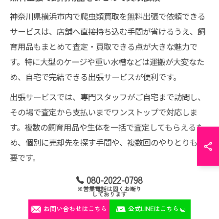
神奈川県横浜市内で爬虫類買取を無料出張で依頼できる
サービスは、店舗へ直接持ち込む手間が省けるうえ、飼
育用品もまとめて査定・買取できる点が大きな魅力で
す。特に大型のケージや重い水槽などは運搬が大変なた
め、自宅で完結できる出張サービスが便利です。
出張サービスでは、専門スタッフがご自宅まで訪問し、
その場で査定から支払いまでワンストップで対応しま
す。複数の飼育用品や生体を一括で査定してもらえるた
め、個別に売却先を探す手間や、複数回のやりとりも不
要です。
実際に「思い出のある飼育環境を丸ごと手放せて助かっ
080-2022-0798
※営業電話は固くお断り
た」という利用者の声も多く、引越しや急な事情で急い
しております
で整理したい場合にも重宝されています。出張費や査定
お問い合わせはこちら
公式LINEはこちら