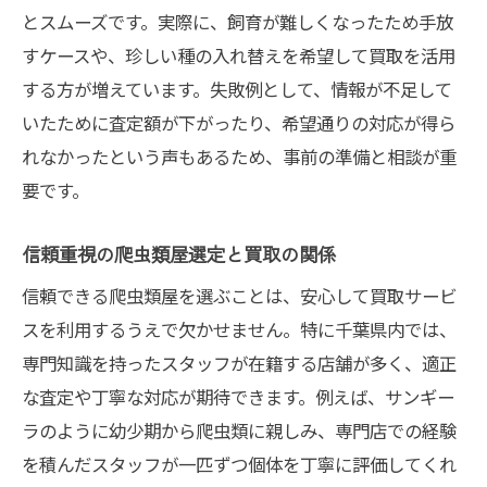
買取時に聞きたい千葉爬虫類ショップの特
とスムーズです。実際に、飼育が難しくなったため手放
徴
すケースや、珍しい種の入れ替えを希望して買取を活用
動物園も注目する買取サービスの違い
する方が増えています。失敗例として、情報が不足して
いたために査定額が下がったり、希望通りの対応が得ら
専門知識が光る千葉の爬虫類屋を見抜く方法
れなかったという声もあるため、事前の準備と相談が重
専門スタッフによる爬虫類買取の魅力
要です。
買取査定でわかる専門店の知識量
千葉の人気爬虫類ショップ比較ポイント
信頼重視の爬虫類屋選定と買取の関係
ショップ松戸や柏に見る専門性の評価法
信頼できる爬虫類屋を選ぶことは、安心して買取サービ
接客や対応が丁寧な店舗の見極め方
スを利用するうえで欠かせません。特に千葉県内では、
満足度が高い買取を叶える千葉県での実践法
専門知識を持ったスタッフが在籍する店舗が多く、適正
爬虫類買取で満足度を上げるポイント
な査定や丁寧な対応が期待できます。例えば、サンギー
千葉の爬虫類屋で納得のいく買取体験
ラのように幼少期から爬虫類に親しみ、専門店での経験
を積んだスタッフが一匹ずつ個体を丁寧に評価してくれ
買取後も安心できるサポート体制