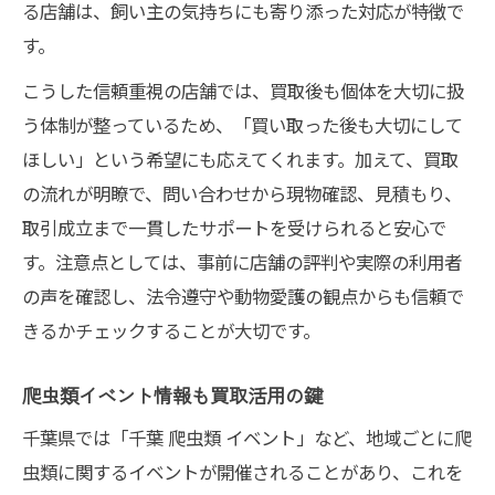
る店舗は、飼い主の気持ちにも寄り添った対応が特徴で
複数ショップで比較する買取の流れ
す。
イベント開催時の買取チャンスを活用
こうした信頼重視の店舗では、買取後も個体を大切に扱
爬虫類飼育経験者が語る店舗選びの秘訣
う体制が整っているため、「買い取った後も大切にして
飼育経験者が重視する爬虫類買取基準
ほしい」という希望にも応えてくれます。加えて、買取
買取と生体選び両立の店舗の特徴
の流れが明瞭で、問い合わせから現物確認、見積もり、
専門アドバイスがもらえる爬虫類屋の魅力
取引成立まで一貫したサポートを受けられると安心で
爬虫類買取に強いショップの選び方
す。注意点としては、事前に店舗の評判や実際の利用者
千葉で信頼される飼育サポートの実例
の声を確認し、法令遵守や動物愛護の観点からも信頼で
きるかチェックすることが大切です。
爬虫類イベント情報も買取活用の鍵
千葉県では「千葉 爬虫類 イベント」など、地域ごとに爬
虫類に関するイベントが開催されることがあり、これを