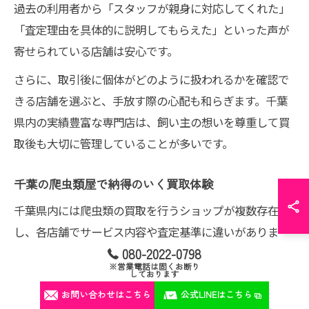
過去の利用者から「スタッフが親身に対応してくれた」
「査定理由を具体的に説明してもらえた」といった声が
寄せられている店舗は安心です。
さらに、取引後に個体がどのように扱われるかを確認で
きる店舗を選ぶと、手放す際の心配も和らぎます。千葉
県内の実績豊富な専門店は、飼い主の想いを尊重して買
取後も大切に管理していることが多いです。
千葉の爬虫類屋で納得のいく買取体験
千葉県内には爬虫類の買取を行うショップが複数存在
し、各店舗でサービス内容や査定基準に違いがありま
080-2022-0798
す。納得のいく買取体験を得るには、買取の流れや査定
※営業電話は固くお断り
基準が明確に示されている店舗を選ぶことが重要です。
しております
お問い合わせはこちら
公式LINEはこちら
例えば、問い合わせから現物確認、見積もり提示、取引