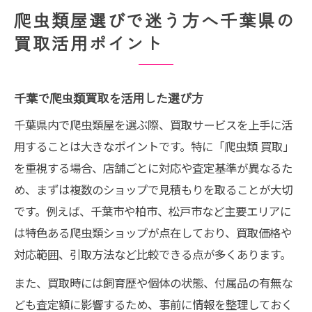
買取対応が充実した爬虫類屋の特徴
爬虫類屋選びで迷う方へ千葉県の
信頼できる千葉の爬虫類買取を活用する極意
買取活用ポイント
安心できる爬虫類買取業者の見分け方
専門知識豊富なスタッフが買取時の安心材
千葉で爬虫類買取を活用した選び方
料
千葉県内で爬虫類屋を選ぶ際、買取サービスを上手に活
千葉の爬虫類屋で重視する買取対応の流れ
用することは大きなポイントです。特に「爬虫類 買取」
買取経験者が語るショップ選びの視点
を重視する場合、店舗ごとに対応や査定基準が異なるた
関東最大級の爬虫類ショップ買取事例紹介
め、まずは複数のショップで見積もりを取ることが大切
安心して任せたい爬虫類の買取術とは
です。例えば、千葉市や柏市、松戸市など主要エリアに
爬虫類買取を安心して依頼するための準備
は特色ある爬虫類ショップが点在しており、買取価格や
千葉で信頼される爬虫類屋の査定基準
対応範囲、引取方法など比較できる点が多くあります。
買取で重視される個体の健康状態とポイン
また、買取時には飼育歴や個体の状態、付属品の有無な
ト
ども査定額に影響するため、事前に情報を整理しておく