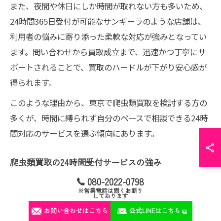
また、夜間や休日にしか時間が取れない方も多いため、
24時間365日受付が可能なサンギーラのような店舗は、
利用者の悩みに寄り添った柔軟な対応が強みとなってい
ます。問い合わせから買取成立まで、迅速かつ丁寧にサ
ポートされることで、買取のハードルが下がり安心感が
得られます。
このような理由から、東京で爬虫類買取を検討する方の
多くが、時間に縛られず自分のペースで相談できる24時
間対応のサービスを選ぶ傾向にあります。
爬虫類買取の24時間受付サービスの強み
080-2022-0798
24時間受付可能な爬虫類買取サービスの最大の強みは、
※営業電話は固くお断り
「緊急時でも即対応できる」ことです。サンギーラで
しております
お問い合わせはこちら
公式LINEはこちら
は、出張費無料・即日支払い・高価買取を組み合わせ、