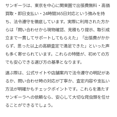
爬虫類を安心して買取依頼する流れとは
サンギーラは、東京を中心に関東圏で出張費無料・高価
買取・即日支払い・24時間365日対応という強みを持
出張費無料や即日支払いが叶うポイント
ち、法令遵守を徹底しています。実際に利用された方か
東京で出張費無料の爬虫類買取を活用する
らは「問い合わせから現物確認、見積もり提示、取引成
爬虫類・買取で即日支払いを実現する秘訣
立まで一貫してサポートしてもらえた」「出張費がかか
東京の爬虫類買取で出張費不要のメリット
らず、思った以上の高額査定で満足できた」といった声
即日現金化を目指す爬虫類買取のコツ
も多く寄せられています。これらの特徴が、初めての方
出張費無料や迅速対応の店舗選びとは
でも安心できる選び方の基準となります。
24時間対応の東京爬虫類買取の魅力
選ぶ際は、公式サイトや店舗案内で法令遵守の明記があ
爬虫類買取を東京で24時間頼める利便性
るか、問い合わせ時の対応が丁寧か、査定内容や支払い
東京で24時間対応が選ばれる理由とは
方法が明確かもチェックポイントです。これらを満たす
爬虫類買取の24時間受付サービスの強み
サンギーラへの依頼なら、安心して大切な爬虫類を任せ
ることができるでしょう。
東京で深夜も対応可能な買取の安心感
忙しい方に最適な24時間爬虫類・買取