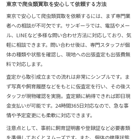
東京で爬虫類買取を安心して依頼する方法
高く売るためのコツと準備方法を知る
東京で安心して爬虫類買取を依頼するには、まず専門業
東京で爬虫類買取を高額にする準備方法
者への相談が不可欠です。サンギーラでは、電話やメー
爬虫類・買取の高価査定を受ける秘訣
ル、LINEなど多様な問い合わせ方法に対応しており、気
爬虫類買取で高値を引き出すポイント
軽に相談できます。問い合わせ後は、専門スタッフが個
東京で高価買取を狙う事前準備とは
体の種類や状態を確認し、現地への出張査定も出張費無
爬虫類を高く売るための具体的な方法
料で対応します。
査定から取引成立までの流れは非常にシンプルです。ま
ず写真や飼育履歴などをもとに仮査定を行い、その後ス
タッフが現物確認を実施。査定額に納得できれば即日現
金支払いが可能です。24時間365日対応なので、急な事
情や予定変更にも柔軟に対応できます。
注意点として、事前に飼育証明書や登録証など必要書類
を準備しておくとスムーズです。また、個体の健康状態