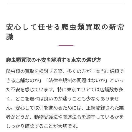
爬虫類買取に適した店舗選びのポイント
東京で爬虫類買取を検討する際の注意点
東京で選ばれる高価買取の理由を解説
安心して任せる爬虫類買取の新常
爬虫類買取で東京が高価査定される背景
識
東京の爬虫類買取店が高額となる仕組み
東京の買取業者が高価買取を実現する理由
爬虫類買取の不安を解消する東京の選び方
高価買取が狙える東京の爬虫類買取事情
爬虫類の買取を検討する際、多くの方が「本当に信頼で
東京における爬虫類買取の査定ポイント
きる店舗なのか」「法律や規制の問題はないか」といっ
はじめての方も安心な買取の流れとは
た不安を感じています。特に東京エリアでは店舗数も多
爬虫類買取の基本ステップを東京で解説
く、どこを選べば良いのか迷うことも少なくありませ
東京で爬虫類・買取を成功させる手順
ん。安心して取引を進めるためには、正規登録された業
はじめての爬虫類買取で押さえる流れ
者かどうか、動物愛護法や関連法令を遵守しているかを
しっかり確認することが大切です。
東京の買取サービスでのスムーズな進め方