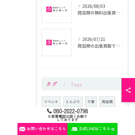
2026/08/03
爬虫類の無料出張買取を安全に利用するための法律と手続きガイド
2026/07/21
爬虫類の出張買取で安心と高額査定を叶える依頼ポイント徹底解説
タグ
Tags
イベント
とんぶり
千葉
爬虫類
080-2022-0798
ハコガメ
トカゲ
ミズガメ
繁殖
※営業電話は固くお断り
しております
飼育方法
通販
冷凍餌
人工フード
お問い合わせはこちら
公式LINEはこちら