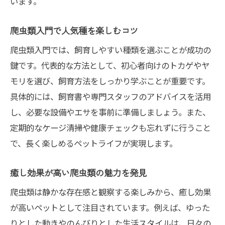
省エネで飼育可能な爬虫類の特徴
います。
電気代を抑えたい人の爬虫類選び
爬虫類入門で人気種を楽しむコツ
初心者向けヒーター不要の飼い方ガイド
爬虫類入門では、飼育しやすい種類を選ぶことが成功の
小さいケージ対応の爬虫類も紹介
鍵です。代表的な方法として、初心者向けのトカゲやヤ
モリを選び、飼育方法をしっかり学ぶことが重要です。
具体的には、飼育書や専門スタッフのアドバイスを活用
し、必要な設備やエサを事前に準備しましょう。また、
定期的なケージ清掃や健康チェックも忘れずに行うこと
で、長く楽しめるペットライフが実現します。
癒し効果が高い爬虫類の魅力を発見
爬虫類は静かな存在感と観察する楽しみから、癒し効果
が高いペットとして注目されています。例えば、ゆった
りとした動きやのんびりとした生活スタイルは、日々の