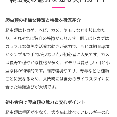
爬虫類飼育初心者が知るべき基本項目
安全な飼育環境づくりのポイント解説
爬虫類の多様な種類と特徴を徹底紹介
爬虫類飼育で失敗しない準備方法
爬虫類はトカゲ、ヘビ、カメ、ヤモリなど多岐にわた
初めての爬虫類飼育で注意すべき点
り、それぞれに独自の特徴があります。例えばトカゲは
爬虫類飼い方初心者が安心できる秘訣
カラフルな体色や活発な動きが魅力で、ヘビは飼育環境
飼いやすい爬虫類を選ぶポイント解説
がシンプルで手間が少ない点が初心者に人気です。カメ
飼いやすい爬虫類ランキング徹底比較
は長寿で穏やかな性格が多く、ヤモリは愛らしい目と小
初心者でも安心の爬虫類選び方ガイド
型な体が特徴的です。飼育環境やエサ、寿命なども種類
ごとに異なるため、入門時には自分のライフスタイルに
小さいケージで飼える爬虫類の魅力
合った種類選びが大切です。
飼いやすいトカゲの特徴と選び方
人気のペット爬虫類一覧と比較ポイント
初心者向け爬虫類の魅力と安心ポイント
可愛さ際立つ爬虫類の癒し効果まとめ
爬虫類は手間が少なく、犬や猫に比べてアレルギーの心
可愛い爬虫類がもたらす癒し効果解説