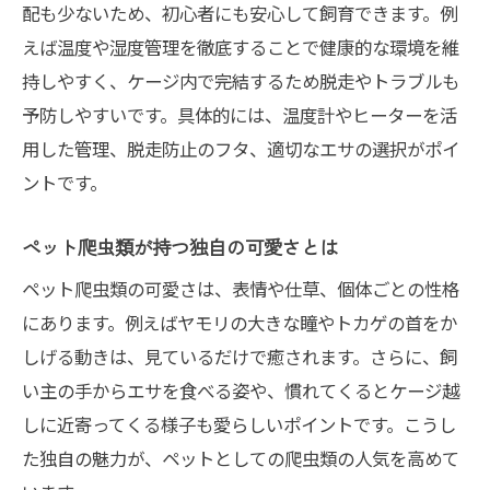
配も少ないため、初心者にも安心して飼育できます。例
爬虫類の表情や仕草の可愛さに注目
えば温度や湿度管理を徹底することで健康的な環境を維
癒し系ペットとしての爬虫類の魅力
持しやすく、ケージ内で完結するため脱走やトラブルも
女性に人気の可愛い爬虫類特集
予防しやすいです。具体的には、温度計やヒーターを活
SNSでも話題の爬虫類癒しポイント
用した管理、脱走防止のフタ、適切なエサの選択がポイ
ントです。
流木アイテムや環境作りのコツ紹介
爬虫類飼育に最適な流木の選び方
ペット爬虫類が持つ独自の可愛さとは
流木のアク抜き方法と飼育環境の工夫
ペット爬虫類の可愛さは、表情や仕草、個体ごとの性格
爬虫類の快適な住まい作りの基本技
にあります。例えばヤモリの大きな瞳やトカゲの首をか
環境アイテムで爬虫類の健康を守る
しげる動きは、見ているだけで癒されます。さらに、飼
初心者向け環境作りのコツと注意点
い主の手からエサを食べる姿や、慣れてくるとケージ越
ヒーター不要で飼える爬虫類も徹底調査
しに近寄ってくる様子も愛らしいポイントです。こうし
ヒーターなしで飼える爬虫類の種類
た独自の魅力が、ペットとしての爬虫類の人気を高めて