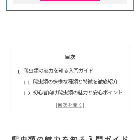
目次
爬虫類の魅力を知る入門ガイド
爬虫類の多様な種類と特徴を徹底紹介
初心者向け爬虫類の魅力と安心ポイント
ペット爬虫類が持つ独自の可愛さとは
爬虫類入門で人気種を楽しむコツ
癒し効果が高い爬虫類の魅力を発見
初心者が安心できる爬虫類飼育の基本
爬虫類の魅力を知る入門ガイド