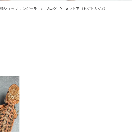
類ショップ サンギーラ
ブログ
🔥フトアゴヒゲトカゲ👶