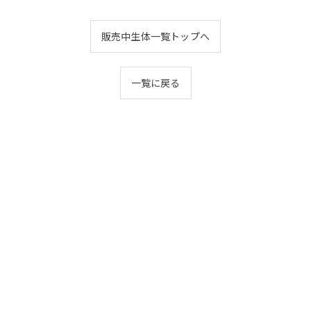
販売中生体一覧トップへ
一覧に戻る
コンセプト
買取
よくある質問
餌
当店の特徴
ヘビ
販売
亀
© 2026 千葉の爬虫類なら爬虫類ショップ サンギーラ ALL RIGHTS RESERVED.