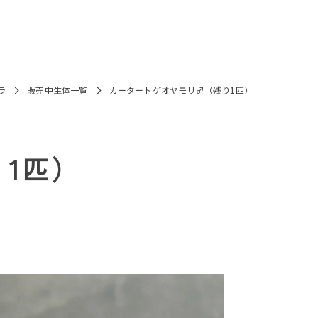
買取
餌
ラ
販売中生体一覧
ヘビ
カータートゲオヤモリ♂（残り1匹）
亀
1匹）